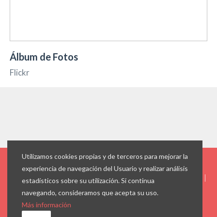
Álbum de Fotos
Flickr
Utilizamos cookies propias y de terceros para mejorar la
experiencia de navegación del Usuario y realizar análisis
© -
PantallasAmigas
|
info@pantallasamigas.net
|
Aviso legal
|
estadísticos sobre su utilización. Si continua
Cookies
navegando, consideramos que acepta su uso.
Más información